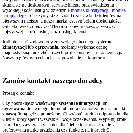
skupia się na doskonałym serwisie klienta oraz świadczeniu
wysokiej jakości usług w dziedzinie
montaż klimatyzacji
i
montaż
pompy ciepła
. Cieszymy się z uznania za stawianie klientów na
pierwszym miejscu, a nasza marka jest symbolem doskonałości.
Gdziekolwiek zobaczysz
Thermo-Flow
, możesz oczekiwać
najwyższej jakości usług oraz obsługi klienta.
Jeśli nie jesteś zadowolony ze swojego obecnego
systemu
klimatyzacji
lub
ogrzewania
, możemy wykonać ocenę
diagnostyczną i udzielić naszych profesjonalnych rekomendacji.
Naszym głównym celem jest zapewnienie Ci komfortu!
Zamów kontakt
naszego doradcy
Proszę o kontakt
Czy poszukujesz właściwego
systemu klimatyzacji
lub
ogrzewania
do swojego domu lub biura? Zapraszamy do kontaktu
z naszą firmą, gdzie pomożemy Ci wybrać produkt odpowiedni dla
Ciebie, który spełni wszystkie Twoje oczekiwania. Wypełnij krótki
formularz, zawierający istotne dla Ciebie informacje, takie jak
preferowaną markę urządzenia czy funkcje, na których Ci