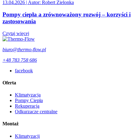
13.04.2026
| Autor: Robert Zielonka
Pompy ciepła a zrównoważony rozwój – korzyści i
zastosowania
Czytaj więcej
biuro@thermo-flow.pl
+48 783 758 686
facebook
Oferta
Klimatyzacja
Pompy Ciepła
Rekuperacja
Odkurzacze centralne
Montaż
Klimatyzacji