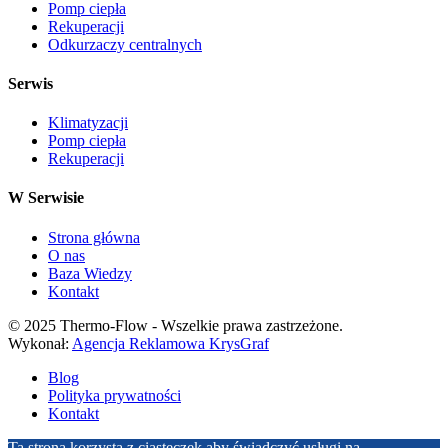
Pomp ciepła
Rekuperacji
Odkurzaczy centralnych
Serwis
Klimatyzacji
Pomp ciepła
Rekuperacji
W Serwisie
Strona główna
O nas
Baza Wiedzy
Kontakt
© 2025 Thermo-Flow - Wszelkie prawa zastrzeżone.
Wykonał:
Agencja Reklamowa KrysGraf
Blog
Polityka prywatności
Kontakt
Ta strona korzysta z ciasteczek aby świadczyć usługi na