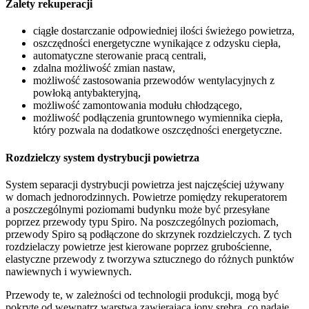
Zalety rekuperacji
ciągłe dostarczanie odpowiedniej ilości świeżego powietrza,
oszczędności energetyczne wynikające z odzysku ciepła,
automatyczne sterowanie pracą centrali,
zdalna możliwość zmian nastaw,
możliwość zastosowania przewodów wentylacyjnych z
powłoką antybakteryjną,
możliwość zamontowania modułu chłodzącego,
możliwość podłączenia gruntownego wymiennika ciepła,
który pozwala na dodatkowe oszczędności energetyczne.
Rozdzielczy system dystrybucji powietrza
System separacji dystrybucji powietrza jest najczęściej używany
w domach jednorodzinnych. Powietrze pomiędzy rekuperatorem
a poszczególnymi poziomami budynku może być przesyłane
poprzez przewody typu Spiro. Na poszczególnych poziomach,
przewody Spiro są podłączone do skrzynek rozdzielczych. Z tych
rozdzielaczy powietrze jest kierowane poprzez grubościenne,
elastyczne przewody z tworzywa sztucznego do różnych punktów
nawiewnych i wywiewnych.
Przewody te, w zależności od technologii produkcji, mogą być
pokryte od wewnątrz warstwą zawierającą jony srebra, co nadaje