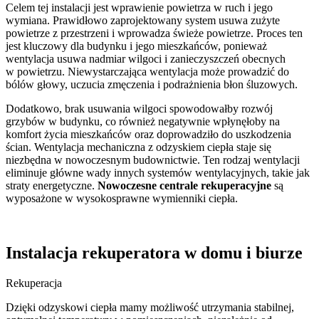
Celem tej instalacji jest wprawienie powietrza w ruch i jego
wymiana. Prawidłowo zaprojektowany system usuwa zużyte
powietrze z przestrzeni i wprowadza świeże powietrze. Proces ten
jest kluczowy dla budynku i jego mieszkańców, ponieważ
wentylacja usuwa nadmiar wilgoci i zanieczyszczeń obecnych
w powietrzu. Niewystarczająca wentylacja może prowadzić do
bólów głowy, uczucia zmęczenia i podrażnienia błon śluzowych.
Dodatkowo, brak usuwania wilgoci spowodowałby rozwój
grzybów w budynku, co również negatywnie wpłynęłoby na
komfort życia mieszkańców oraz doprowadziło do uszkodzenia
ścian. Wentylacja mechaniczna z odzyskiem ciepła staje się
niezbędna w nowoczesnym budownictwie. Ten rodzaj wentylacji
eliminuje główne wady innych systemów wentylacyjnych, takie jak
straty energetyczne.
Nowoczesne centrale rekuperacyjne
są
wyposażone w wysokosprawne wymienniki ciepła.
Instalacja rekuperatora
w domu i biurze
Rekuperacja
Dzięki odzyskowi ciepła mamy możliwość utrzymania stabilnej,